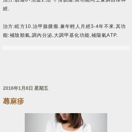
經.
治方:眩方10.治甲腺腫瘤.兼年輕人月經3-4年不來.其功
能:補陰順氣,調內分泌,大調甲基化功能,補陽氣ATP.
2016年1月8日 星期五
蕁麻疹