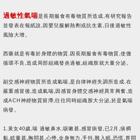
過敏性氣喘
是長期服食有毒物質所造成,有研究報告
並發表在報紙說,因嬰兒服解熱劑或抗生素,日後過敏性
風險大增。
西藥就是有毒於身體的物質.因長期服食有毒物質,使微
循環不良,造成局部組織發炎過敏,組織胺就大量分泌。
副交感神經物質所造成氣喘,是自律神經失調所造成.在
嚴重感冒後,造成氣喘,因感冒身體交感神經異常興奮,造
成ACH神經物質留滯,往往同時組織胺大分泌,於是氣喘
病發。
1.黃女40歲,喘 過敏鼻水,咳嗽甚,感冒病發,已2月,痰稠
黏,眩暈甚,胸悶甚,心悸,全身無力,手抖,難入眠,恐慌,胃悶