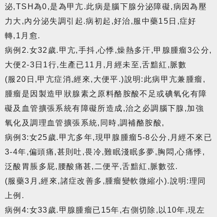
泌,TSH為0,是為甲亢.此病是腦下腺分泌障礙,病因為壓
力大,內分泌失調引起.病初起,好治,服中藥15日,症好
轉,1月愈.
病例2.女32歲.甲亢,手抖,心悸,燥熱多汗,甲腺腫瘤3公分,
大便2-3日1行,生產已11月,月經未至,舌黯紅,脈數
(服20日,甲亢症消,經來,大便平.)說明:此病甲亢兼腫瘤,
腫瘤是因製造甲狀腺素之原料酪胺酸不足或碘氧化有障
礙及血管擴張系統有障礙所造成,治之必調腦下腺,加強
氧化及調理血管擴張系統,同時,調補酪胺酸,
病例3:女25歲.甲亢多年,現甲腺腫瘤5-8公分,月經不來已
3-4年,偏頭痛,甚則吐,畏冷,難眠淺眠多夢,胸悶,心痛悸,
泛酸胃脹多屁,腰酸痛甚,二便平,舌黯紅,脈數弦.
(服藥3月,經來,諸症改善多,腫瘤變軟微縮小).說明:理同
上例.
病例4:女33歲.甲腺腫瘤已15年,右側切除,以10年,現左