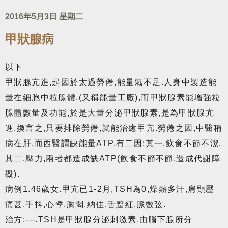
2016年5月3日 星期二
甲狀腺病
以下
甲狀腺亢進,起因於太過勞倦,能量氣不足.人身中製造能
量在細胞中粒腺體,(又稱能量工廠),而甲狀腺素能增強粒
腺體數量及功能,於是大量分泌甲狀腺素,是為甲狀腺亢
進.換言之,只要排除勞倦,就能治癒甲亢.勞倦之因,中醫稱
病在肝,而西醫謂缺能量ATP,有二因;其一,飲食不節不潔,
其二,壓力,兩者都造成缺ATP(飲食不節不節,造成代謝障
礙).
病例1.46歲女.甲亢已1-2月,TSH為0,燥熱多汗,肩頸壓
痛甚,手抖,心悸,胸悶,納佳,舌黯紅,脈數弦.
治方:---.TSH是甲狀腺分泌刺激素,由腦下腺所分