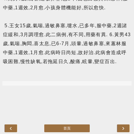
中藥,1週效,2月愈.小孩身體機能好,所以愈快.
5.王女15歲,氣喘,過敏鼻塞,嚏水,已多年,服中藥,2週諸
症緩和,3月調理愈.此二病例,有不同,用藥有異. 6.黃男43
歲,氣喘,胸悶,喜太息,已6-7月,頭暈,過敏鼻塞,來蕙林服
中藥,1週效,1月愈.此病時日尚短,故好治.此病會造成呼
吸困難,慢性缺氧,若拖延日久,酸痛,眩暈,變症百出.
‹
›
首頁