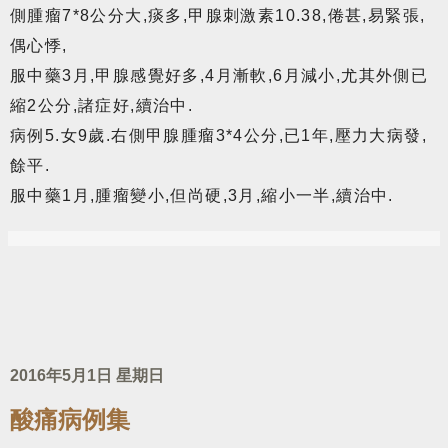
側腫瘤7*8公分大,痰多,甲腺刺激素10.38,倦甚,易緊張,
偶心悸,
服中藥3月,甲腺感覺好多,4月漸軟,6月減小,尤其外側已
縮2公分,諸症好,續治中.
病例5.女9歲.右側甲腺腫瘤3*4公分,已1年,壓力大病發,
餘平.
服中藥1月,腫瘤變小,但尚硬,3月,縮小一半,續治中.
2016年5月1日 星期日
酸痛病例集