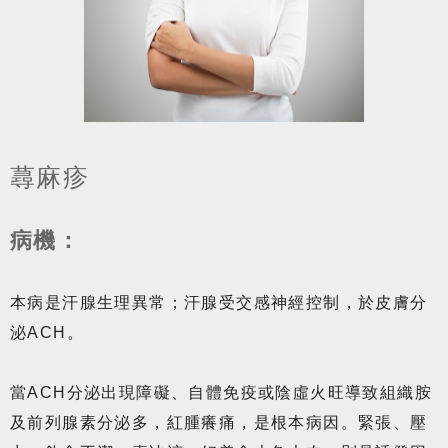
蕁麻疹
病機：
本病是汗腺生理異常；汗腺受交感神經控制，於皮膚分
泌ACH。
當ACH分泌出現障礙、自體免疫或陰虛火旺導致組織胺
及前列腺素分泌多，紅腫癢痛，是根本病因。緊張、壓