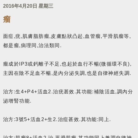
2016年4月20日 星期三
瘤
面痘,疣,肌膚脂肪瘤,皮膚點狀凸起,血管瘤,平滑肌瘤等,
都是瘤,病理同,治法類同.
瘤成於IP3或鈣離子不足,也起於血行不暢(微循環不良),
主因在陰不足血不暢,是內分泌失調,也是自律神經失調.
治方:生4+P4+活血2.治疣甚效.其功能:補陰活血,調內分
泌增腎功能.
治方:3號5+活血2+生2.治痘甚效.其功能:同上.
治方:肌瘤8+活血2.治 平滑肌瘤.其功能同上兼調自律神