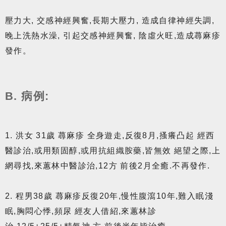
壓力大, 交感神經興奮,長期大壓力, 造成自律神經失調,
晚上洗熱水澡, 引起交感神經興奮, 陰虛火旺,造成蕁麻疹
發作。
B. 病例:
1. 洪女 31歲 蕁麻疹 全身遊走,反復8月,搔癢凸起 經西
醫診治,或用類固醇,或用抗組織胺藥,皆無效 絕望之際,上
網尋找,來蕙林中醫診治,12方 前後2月全癒.不再發作.
2. 程男38歲 蕁麻疹反復20年,慢性腹瀉10年,難入眠淺
眠,胸悶心悸,頻尿 經友人借紹,來蕙林診