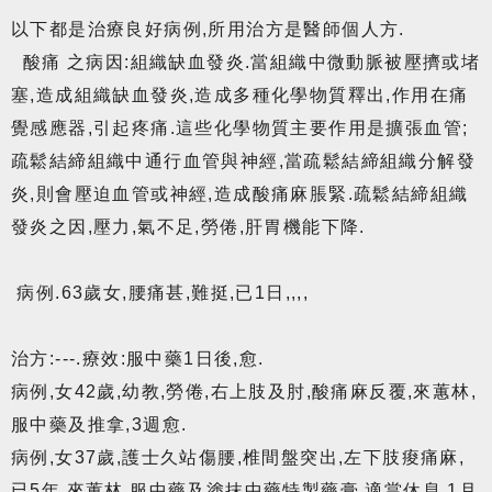
以下都是治療良好病例,所用治方是醫師個人方.
酸痛 之病因:組織缺血發炎.當組織中微動脈被壓擠或堵
塞,造成組織缺血發炎,造成多種化學物質釋出,作用在痛
覺感應器,引起疼痛.這些化學物質主要作用是擴張血管;
疏鬆結締組織中通行血管與神經,當疏鬆結締組織分解發
炎,則會壓迫血管或神經,造成酸痛麻脹緊.疏鬆結締組織
發炎之因,壓力,氣不足,勞倦,肝胃機能下降.
病例.63歲女,腰痛甚,難挺,已1日,,,,
治方:---.療效:服中藥1日後,愈.
病例,女42歲,幼教,勞倦,右上肢及肘,酸痛麻反覆,來蕙林,
服中藥及推拿,3週愈.
病例,女37歲,護士久站傷腰,椎間盤突出,左下肢痠痛麻,
已5年,來蕙林,服中藥及塗抹中藥特製藥膏,適當休息,1月