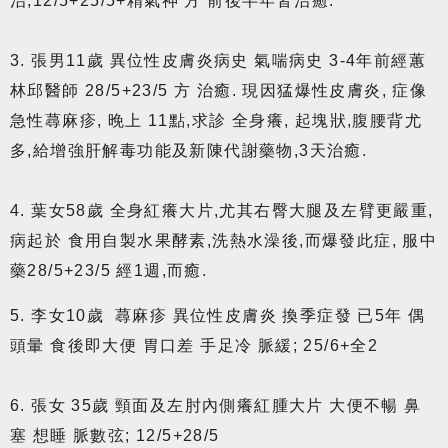
治,12/5+25/5+精氣神 方 前後半年皆治癒.
3. 張男11歲 異位性皮膚炎病史 氣喘病史 3-4年前經蕙
林邱醫師 28/5+23/5 方 治癒. 現因猛爆性皮膚炎, 症像
急性蕁麻疹, 晚上 11點,求診 全身癢, 起塊狀,腹腰背尤
多,給增強肝解毒功能及新陳代謝藥物,3天治癒.
4. 葉女58歲 全身紅癢大片,尤其右臀大腿及左臂更嚴重,
病起於 食用自製水果酵素,洗熱水澡後,而爆發此症, 服中
藥28/5+23/5 經1週,而癒.
5. 李女10歲 蕁麻疹 異位性皮膚炎 換季症發 已5年 偶
頭暈 食後即大便 胃口差 手足冷 脈緩; 25/6+全2
6. 張女 35歲 頸面及左肘內側癢紅腫大片 大便不暢 鼻
塞 想睡 脈數弦; 12/5+28/5