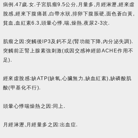
病例.47歲.女.子宮肌瘤9.5公分,月量多,月經淋瀝,經來虛
脫感,經來下腹痛甚,白帶水狀,排卵下腹脹硬,面色蒼白黃,
貧血,血紅素6.3,頭暈心悸,喘,燥熱,夜尿2-3次.
肌瘤之因:突觸後IP3及鈣不足(腎功能下降,內分泌失調).
突觸前正腎上腺素強刺激(或因交感神經節ACHE作用不
足).
經來虛脫感:缺ATP(缺氧,心臟無力,缺血紅素),缺磷酸肌
酸(甲基化不行).
頭暈心悸喘燥熱之因:同上.
月經淋瀝,月經量多之因:出血症.