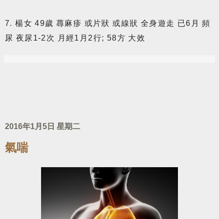
7. 楊女 49歲 蕁麻疹 或片狀 或線狀 全身遊走 已6月 頻
尿 夜尿1-2次 月經1月2行; 58方 大效
2016年1月5日 星期二
氣喘