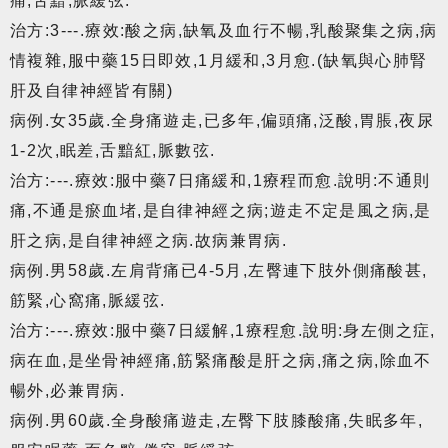
痛,舌黯,脈緩弦.
治方:3---.療效:酸之病,缺氧及血行不暢,乳酸聚集之病,病
情複雜,服中藥15日即效,1月緩和,3月愈.(缺氧與心肺腎
肝及自律神經皆有關)
病例.女35歲.全身痛遊走,已多年,偏頭痛,泛酸,胃脹,夜尿
1-2次,眠差,舌黯紅,脈數弦.
治方:---.療效:服中藥7日痛緩和,1療程而愈.說明:不通則
痛,不通是瘀血堵,是自律神經之病;遊走不定是風之病,是
肝之病,是自律神經之病.故病兼胃病.
病例.男58歲.左肩背痛已4-5月,左臀連下肢外側痛酸甚,
筋緊,心窩痛,脈緩弦.
治方:---.療效:服中藥7日緩解,1療程愈.說明:身左側之症,
病在血,是坐骨神經痛,筋緊痛酸是肝之病,痛之病,除血不
暢外,必兼胃病.
病例.男60歲.全身酸痛遊走,左臀下肢膝酸痛,失眠多年,