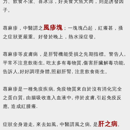
力、飲食不潔、喜冰涼，好美食大魚大肉，則是誘發因
子。
風疹塊
蕁麻疹，中醫謂之
；一塊塊凸起，紅癢甚，搔
之症狀更嚴重。好發於晚上，熱水澡症發。
蕁麻疹等皮膚病，是肝腎機能受損之先期指標。警告人,
平常不注意飲衛生, 吃太多有毒物質,傷害肝臟解毒功能,
告訴人,好好調理身體,照顧肝腎, 注意飲食衛生。
蕁麻疹是一種免疫疾病, 免疫物質來自於沒有消化完全
之蛋白質, 由腸吸收進入血液中, 停於皮膚,引起免疫反
應, 造成紅腫癢.
肝之病
症狀全身遊走, 來去如風, 中醫謂風之病, 是
。