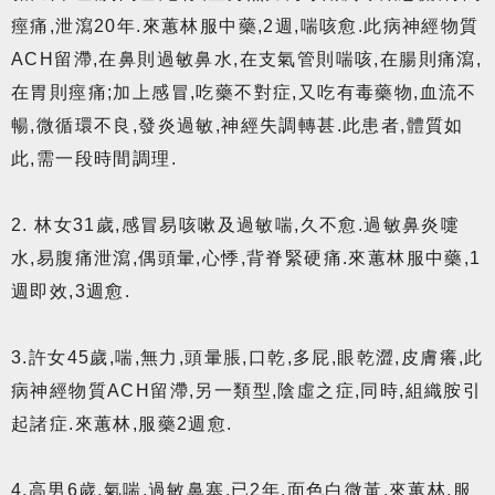
痙痛,泄瀉20年.來蕙林服中藥,2週,喘咳愈.此病神經物質
ACH留滯,在鼻則過敏鼻水,在支氣管則喘咳,在腸則痛瀉,
在胃則痙痛;加上感冒,吃藥不對症,又吃有毒藥物,血流不
暢,微循環不良,發炎過敏,神經失調轉甚.此患者,體質如
此,需一段時間調理.
2. 林女31歲,感冒易咳嗽及過敏喘,久不愈.過敏鼻炎嚏
水,易腹痛泄瀉,偶頭暈,心悸,背脊緊硬痛.來蕙林服中藥,1
週即效,3週愈.
3.許女45歲,喘,無力,頭暈脹,口乾,多屁,眼乾澀,皮膚癢,此
病神經物質ACH留滯,另一類型,陰虛之症,同時,組織胺引
起諸症.來蕙林,服藥2週愈.
4.高男6歲,氣喘,過敏鼻塞,已2年,面色白微黃,來蕙林,服