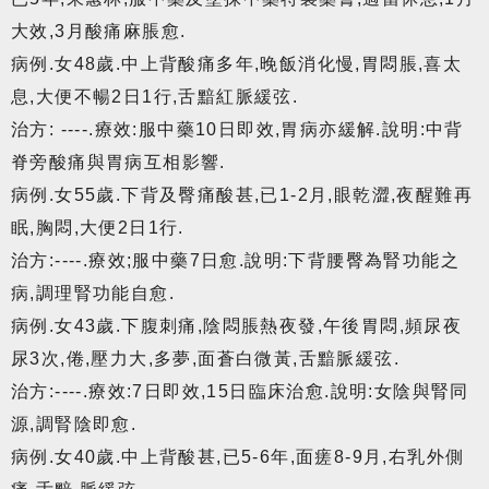
大效,3月酸痛麻脹愈.
病例.女48歲.中上背酸痛多年,晚飯消化慢,胃悶脹,喜太
息,大便不暢2日1行,舌黯紅脈緩弦.
治方: ----.療效:服中藥10日即效,胃病亦緩解.說明:中背
脊旁酸痛與胃病互相影響.
病例.女55歲.下背及臀痛酸甚,已1-2月,眼乾澀,夜醒難再
眠,胸悶,大便2日1行.
治方:----.療效;服中藥7日愈.說明:下背腰臀為腎功能之
病,調理腎功能自愈.
病例.女43歲.下腹刺痛,陰悶脹熱夜發,午後胃悶,頻尿夜
尿3次,倦,壓力大,多夢,面蒼白微黃,舌黯脈緩弦.
治方:----.療效:7日即效,15日臨床治愈.說明:女陰與腎同
源,調腎陰即愈.
病例.女40歲.中上背酸甚,已5-6年,面瘥8-9月,右乳外側