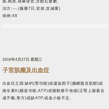
脹,眠差,蕁麻疹史,舌黯紅脈數.
治方:---.(服藥7日,皆效,並減重)
病例:48
2016年4月27日 星期三
子宮肌瘤及出血症
出血症之因:缺鈣(腎功能)或凝血因子(腦磷脂含肌醇)或
維生素K(腸道功能,ATP)或微動脈不收縮(正腎上腺素合
成不暢,寒方)或缺ATP,或血小板不足.