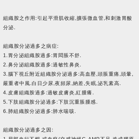
組織胺之作用:引起平滑肌收縮,擴張微血管,和刺激胃酸
分泌.
組織胺分泌過多之病症:
1.胃分泌組織胺過多:胃悶脹不舒.
2.鼻分泌組織胺過多:過敏性鼻炎.
3.腦下視丘附近組織胺分泌過多:高血壓,頭脹重痛,頭暈,
嚴重者中風.白日少尿,夜頻尿,納差,失眠,泌乳素高.
4.皮膚組織胺過多:過敏皮膚炎,紅腫癢.
5.下肢組織胺分泌過多:下肢沉重脹腫感.
6.肺組織胺分泌過多:肺水喘咳.
組織胺分泌過多之因: