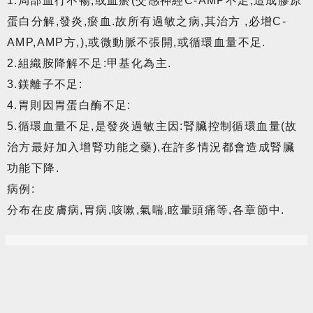
1.局部血行不暢,或血瘀(交感神經C-AMP不足,造成膠原
蛋白分解,發炎,瘀血.故所有過敏之病,其治方 ,必增C-
AMP,AMP方,),或微動脈不張開,或循環血量不足.
2.組織胺降解不足:甲基化為主.
3.鎂離子不足:
4.胃則因胃蛋白酶不足:
5.循環血量不足,是發炎過敏主因:腎臟控制循環血量(故
治方最好加入增腎功能之藥),在許多情況都會造成腎臟
功能下降.
病例:
分布在皮膚病,胃病,咳嗽,氣喘,眩暈頭痛等,各章節中.