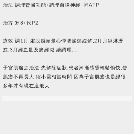
治法:調理腎臟功能+調理自律神經+補ATP
治方:寒8+代P2
療效:調1月,虛脫感頭暈心悸喘燥熱緩解,2月月經淋瀝
愈,3月經血量及痛經減,續調理....
子宮肌瘤之治法:先解除症狀,患者漸漸感覺輕鬆愉快,使
肌瘤不再長大,縮小需相當時間,因為子宮肌瘤也是經很
多年才有現在這般大.