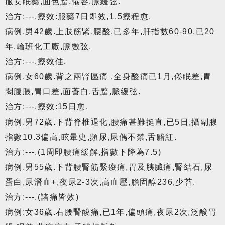
服安眠藥,面色黯,倦容,脈緩弦.
治方:---.療效:服藥7日即效,1.5療程愈.
病例.男42歲.上肢筋緊,腰酸,已多年,肝指數60-90,已20
年,輪班化工廠,脈數弦.
治方:---.療效佳.
病例.女60歲.背之兩腎區痛 ,全身酸痛已1月,倦眠差,胃
悶腹脹,胃口差,面蒼白,舌黯,脈緩弦.
治方:---.療效:15日愈.
病例.男72歲.下背脊椎退化,腰痛甚難挺直,已5日,攝副腺
指數10.3偏高,眩暈史,頻尿,尿偶不禁,舌黯紅.
治方:---.(1周即腰痛緩解,指數下降為7.5)
病例.男55歲.下背腰腎筋緊痠痛,胃及胰臟痛,腎結石,尿
蛋白,尿潛血+,夜尿2-3次,高血壓,膽固醇236,少苔.
治方:---.(諸痛皆效)
病例:女36歲.右腰腎酸痛,已1年,偏頭痛,夜尿2次,泛酸胃