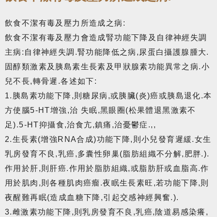
飲食不潔有毒及壓力所造成之病:
飲食不潔有毒及壓力會造成腎功能下降及自律神經失調
主病:自律神經失調.腎功能降低之病,尿蛋白攝護腺腫大.
固醇類激素及胰島素生長素及甲狀腺素功能異常之病.小
兒不長,轉骨遲.各述如下:
1.胰島素功能下降,則糖尿病,或胰臟(炎)癌或胰島退化.本
方使腦5-HT增強,治 失眠,黑眼圈(松果體退黑激素不
足).5-HT抑攝食,治食亢,鎮痛,治憂鬱症.,,
2.生長素(增強RNA合成)功能下降,則小兒發育遲緩.女生
乳房發育不良,乳癌,多囊性卵巢(脂肪組織不分解,肥胖.).
作用於肝,則肝癌.作用於脂肪組織,或脂肪肝或血脂高.作
用於肌肉,則各種肌肉癌瘤.夜眠生長素旺,若功能下降,則
夜醒難再眠(造成血糖下降,引起交感神經興奮.).
3.雌激素功能下降,則乳房發育不良,乳癌,陰道易感染癢,