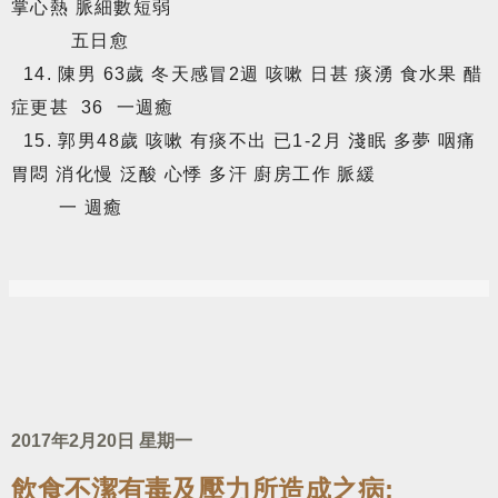
掌心熱 脈細數短弱
五日愈
14. 陳男 63歲 冬天感冒2週 咳嗽 日甚 痰湧 食水果 醋
症更甚 36 一週癒
15. 郭男48歲 咳嗽 有痰不出 已1-2月 淺眠 多夢 咽痛
胃悶 消化慢 泛酸 心悸 多汗 廚房工作 脈緩
一 週癒
2017年2月20日 星期一
飲食不潔有毒及壓力所造成之病: