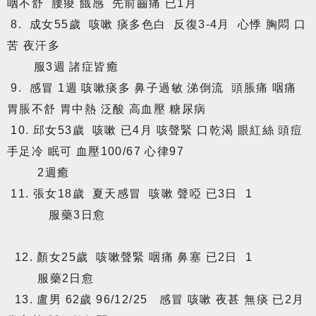
咽不舒 腰痠 餓感 先前齒痛 已1月
8. 成女55歲 咳嗽 痰多色白 反復3-4月 心悸 胸悶 口
苦 夜汗多
服3週 諸症皆癒
9. 感冒 1週 咳嗽痰多 鼻子過敏 涕倒流 頭脹痛 咽痛
胃脹不舒 胃中熱 泛酸 高血壓 糖尿病
10. 邱女53歲 咳嗽 已4月 咳聲緊 口乾渴 眼紅絲 頭痘
手足冷 眠可 血壓100/67 心律97
2週癒
11. 張女18歲 夏天感冒 咳嗽 聲啞 已3日 1
服藥3日愈
12. 顏女25歲 咳嗽聲緊 咽痛 鼻塞 已2日 1
服藥2日愈
13. 盧男 62歲 96/12/25 感冒 咳嗽 夜甚 無痰 已2月