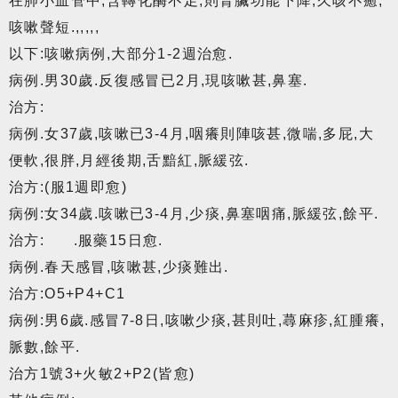
在肺小血管中,含轉化酶不足,則腎臟功能下降,久咳不癒,
咳嗽聲短.,,,,,
以下:咳嗽病例,大部分1-2週治愈.
病例.男30歲.反復感冒已2月,現咳嗽甚,鼻塞.
治方:
病例.女37歲,咳嗽已3-4月,咽癢則陣咳甚,微喘,多屁,大
便軟,很胖,月經後期,舌黯紅,脈緩弦.
治方:(服1週即愈)
病例:女34歲.咳嗽已3-4月,少痰,鼻塞咽痛,脈緩弦,餘平.
治方: .服藥15日愈.
病例.春天感冒,咳嗽甚,少痰難出.
治方:O5+P4+C1
病例:男6歲.感冒7-8日,咳嗽少痰,甚則吐,蕁麻疹,紅腫癢,
脈數,餘平.
治方1號3+火敏2+P2(皆愈)