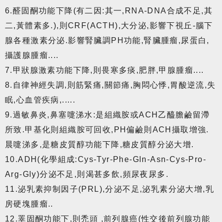
6.醛固酮功能下降(有二因:其一,RNA-DNA合成不足,其
二,黃體素多.),則CRF(ACTH),大分泌,影響下視丘-腦下
腺各種激素分泌.影響腎臟調PH功能,腎臟腫瘤,尿蛋白,
攝護腺腫瘤....
7.甲狀腺激素功能下降,則畏寒多痰,肥胖,甲腺腫瘤....
8.自律神經失調,則筋緊痛,關節痛,胸悶心悸,胃酸逆流,失
眠,心血管疾病,.....
9.過敏鼻炎,鼻塞嚏涕水:是組織胺或ACH乙醯膽鹼留滯
所致.甲基化則組織胺可回收,PH偏鹼則ACH攝取增強.
晨嚏涕多,是糖皮質醇功能下降,糖皮質醇分泌大增.
10.ADH(化學組成:Cys-Tyr-Phe-Gln-Asn-Cys-Pro-
Arg-Gly)分泌不足,則渴甚多飲,頻尿夜尿多.
11.泌乳素抑制因子(PRL),分泌不足,泌乳素分泌大增,乳
房硬塊腫瘤..
12.睪固酮功能下,則禿頭 ,前列腺癌(性交後前列腺功能