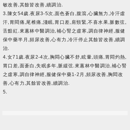
敏改善,其餘皆改善,續調治.
3.陳女54歲.夜尿3-5次,面色蒼白,腹瀉,心臟無力,冷汗虛
汗,胃悶痛,尾椎痛,淺眠,胃口差,肩頸緊,不喜水果,脈數弦,
舌黯紅.來蕙林中醫調治,補心腎之虛寒,調自律神經,服健
保中藥半月,頻尿改善,心有力,冷汗停止其餘皆改善,續調
治.
4.女71歲.夜尿2-4次,胸悶心臟不舒,眩暈,頭痛,胃悶灼熱,
胃口差,面蒼白,失眠多年,脈緩弦.來蕙林中醫調治,補心腎
之虛寒,調自律神經,服健保中藥1-2月,頻尿改善,胸悶改
善,心有力,其餘皆改善,續調治.
5.