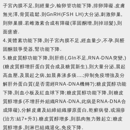
子宮內膜不足,則經量少,輸卵管功能下降,排卵障礙.皮膚
無光澤,骨質疏鬆.則GnRH(FSH LH)大分泌,刺激卵巢,
則卵巢腫.若雌激素合成有障礙(睪固酮增,則掉頭髮),則
面瘥瘡.
4.黃體素功能下降,則子宮內膜不足,經血量少,不孕.與醛
固酮競爭受器,腎功能下降.
5.糖皮質醇功能下降,則肝癌(,Gln不足,RNA-DNA突變,)
(糖皮質醇增肝蛋白質合成及糖質新生),則大量分泌,晨起
高血壓,及晨起之病,如晨鼻涕多痰....;抑制免疫增強及分
解肝外蛋白質(是否需經RNA-DNA機轉?);糖皮質醇功能
下降,則血小板及紅血球下降;糖皮質醇功能下降,則糖皮
質醇增多(不增肝外組織RNA-DNA,此病是RNA-DNA合
成障礙),分解皮膚及結締組織膠原蛋白,乾癬病發,或濕疹
(治方:結7+升3).糖皮質醇增多,則肌肉無力難起立;糖皮
質醇增多,則淋巴組織退化,免疫下降.