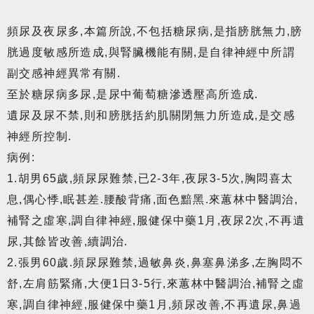
頻尿及夜尿多,本篇所說,不包括糖尿病,是指膀胱無力,膀
胱過度敏感所造成,與腎臟機能有關,是自律神經中所謂
副交感神經異常有關.
至於糖尿病多尿,是尿中葡萄糖滲透壓高所造成.
遺尿及尿不禁,則和膀胱括約肌關閉無力所造成,是交感
神經所控制.
病例:
1.胡男65歲,頻尿尿難禁,已2-3年,夜尿3-5次,胸悶喜太
息,偶心悸,眠甚差.腰酸背痛,面色黯黑.來蕙林中醫調治,
補腎之虛寒,調自律神經,服健保中藥1月,夜尿2次,不再遺
尿,其餘皆改善,續調治.
2.張男60歲.頻尿尿難禁,過敏鼻炎,鼻塞鼻涕多,左胸悶不
舒,左肩筋緊痛,大便1日3-5行,來蕙林中醫調治,補腎之虛
寒,調自律神經,服健保中藥1月,頻尿改善,不再遺尿,鼻過