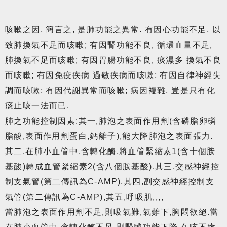
咳嗽之因, 簡言之, 是肺功能之異常. 有因心功能不足, 以
致肺換氣不足而咳嗽; 有因腎功能不良, 循環血量不足,
肺換氣不足而咳嗽; 有因胃腸功能不良, 痰濕多 換氣不良
而咳嗽; 有因免疫疾病 過敏疾病而咳嗽; 有因自律神經失
調而咳嗽; 有因代謝異常而咳嗽; 病因複雜, 豈是只有化
痰止咳一法而已.
肺之功能控制因素:其一,肺泡之表面作用劑(含磷脂卵磷
脂酸,表面作用劑蛋白,鈣離子),能大降肺泡之表面張力.
其二,在肺小血管中,含轉化酶,將血管緊縮素1(含十個胺
基酸)轉成血管緊縮素2(含八個胺基酸).其三,交感神經控
制支氣管(第二傳訊為C-AMP),其四,副交感神經控制支
氣管(第二傳訊為C-AMP),其五,呼吸肌,,,,
當肺泡之表面作用劑不足,則吸氣難,氣難下,胸悶欲絕.當