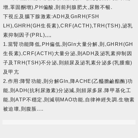
增,睪固酮增),PH偏酸,則前列腺肥大,尿難不暢.
下視丘及腦下腺激素:ADH及GnRH(FSH
LH),GHRH(GH生長素),CRF(ACTH),TRH(TSH),泌乳
素抑制因子(PRL),,,,
1.當腎功能降低,PH偏低,則Gln大量分解,則,GHRH(GH
生長素),CRF(ACTH)大量分泌,則ADH及泌乳素抑制因
子及TRH(TSH)不分泌,則頻尿及泌乳素分泌多(乳腫瘤)
及甲亢
2.作用:降腎功能,則分解Gln,降ACHE(乙醯膽鹼酯酶)功
能,則ADH(抗利尿激素)分泌減,則頻尿多尿.降甲基化工
能,則ATP不穩定,則減弱MAO功能,自律神經失調.生物素
被迫壞,則腹脹....