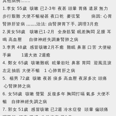
其他病例:......
1.李女 55歲 咳嗽 已2-3年 夜甚 頭暈 胃痛 遺尿 無力
步行艱難 大便不暢秘甚 夜口乾 麥弦緊 病因: 心胃
腎肺肝皆病 ,,,,,,,治法: 由腎脾胃下手, 調理3月愈
2.黃女58歲 咳嗽已1-2月 全身筋緊 眠差胸悶 足腫 耳
鳴 高血壓 自律神經失調兼腎肺之病
3.李男 48歲 感冒咳嗽2月不癒 難眠 鼻塞 口苦 大便秘
手麻 1週大效 2週癒
4. 鄭女 65歲 咳嗽難眠 眩暈欲吐 鼻塞 胃悶 迎風流淚
左足抽筋 大便不暢 1 心肺胃肝之病
5. 楊男 72歲 咳嗽 夜甚 痰多 高血壓 夜尿多次 頭痛
心腎脾肺之病
6. 女58歲 咳嗽 聲緊 反復多年 胸悶打嗝 氣多 大便不
暢 自律神經失調之病
7. 郭女 51歲 感冒咳嗽 已2週 冷水症發 頭暈 偏頭痛