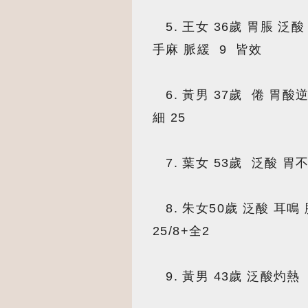
5. 王女 36歲 胃脹 泛
手麻 脈緩 9 皆效
6. 黃男 37歲 倦 胃酸
細 25
7. 葉女 53歲 泛酸 胃不
8. 朱女50歲 泛酸 耳鳴
25/8+全2
9. 黃男 43歲 泛酸灼熱 