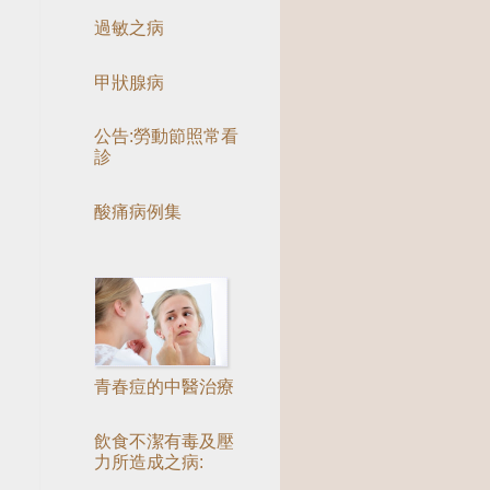
過敏之病
甲狀腺病
公告:勞動節照常看
診
酸痛病例集
青春痘的中醫治療
飲食不潔有毒及壓
力所造成之病: