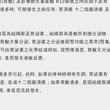
(胃酸) 及影響維生素葉酸 B12吸收之內在因子及胃
過多時, 可能發生之病症有: 胃潰瘍 十二指腸潰瘍 及
物質為組織胺及胃泌素，組織胺為過敏所刺激分泌物
成胃酸大量分泌, 胃泌素之分泌會因腎功能之異常(腎氣
此理可由胃泌素之化學組成得知, 當勞倦過度, 胃酸又分
泌, 進而發生過敏反應。
多所引起, 此時, 如果自律神經稍有失調, 胃泌素有
於是, 造成十二指腸潰瘍；如果胃酸過多, 是因組織胺
不開, 食道逆流就發生。