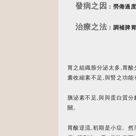
發病之因
：勞倦過度
治療之法
：調補脾胃
胃之組織胺分泌太多,胃酸
囊收縮素不足,與腎之功能
胰泌素不足,與與蛋白質分
關。
胃酸逆流,初期是小症, 然