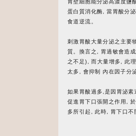
胃壁細胞能分泌高濃度鹽酸
蛋白質消化酶, 當胃酸分泌
食道逆流。
刺激胃酸大量分泌之主要
質。換言之, 胃過敏會造
之不足), 而大量增多, 
太多, 會抑制 內在因子分
如果胃酸過多,是因胃泌素過
促進胃下口張開之作用, 
多所引起, 此時, 胃下口