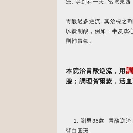
癌, 等到有一天, 當吃東西
胃酸過多逆流, 其治標之劑
以鹼制酸，例如：半夏瀉心
則補胃氣。
本院治胃酸逆流，用
腺；調理賀爾蒙，活血
1. 劉男35歲 胃酸逆流 
臂白圓斑,