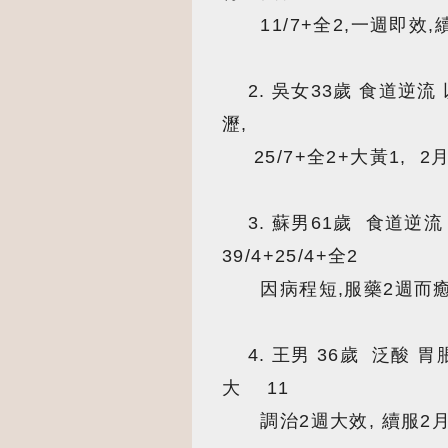
11/7+全2,一週即效,
2. 吳女33歲 食道逆流 以
瀝,
25/7+全2+大黃1, 2
3. 蘇男61歲 食道逆流
39/4+25/4+全2
因病程短,服藥2週而
4. 王男 36歲 泛酸 胃
大 11
調治2週大效, 續服2月