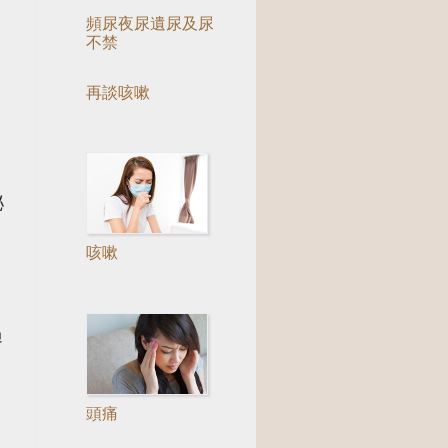
頻尿夜尿遺尿及尿
不禁
再談咳嗽
泌
咳嗽
過
頭痛