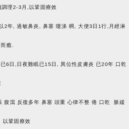
續調理2-3月,以鞏固療效
2年, 過敏鼻炎, 鼻塞 嚏涕 稠, 大便3日1行,月經淋
月而癒.
 已6日,日夜難眠已15日, 異位性皮膚炎 已20年 口
癒
脹 腹瀉 反復多年 鼻塞 頭重 心律不整 倦 口乾 脈緩
 以鞏固療效