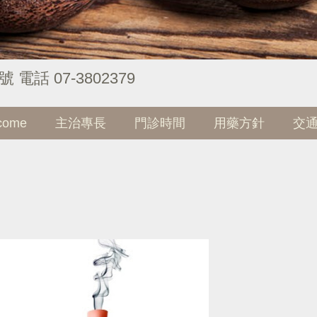
話 07-3802379
come
主治專長
門診時間
用藥方針
交