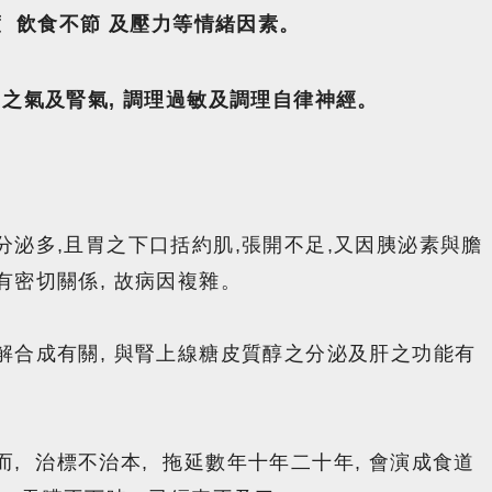
 飲食不節 及壓力等情緒因素。
之氣及腎氣, 調理過敏及調理自律神經。
分泌多,且胃之下口括約肌,張開不足,又因胰泌素與膽
有密切關係, 故病因複雜。
解合成有關, 與腎上線糖皮質醇之分泌及肝之功能有
而, 治標不治本, 拖延數年十年二十年, 會演成食道