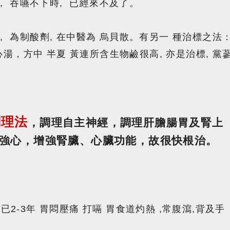
 , 吞嚥不下時, 已經來不及了。
, 為制酸劑, 在中醫為 烏貝散。有另一 種治標之法
湯，方中 半夏 黃連所含生物鹼很高, 亦是治標, 黨
調理法
，調理自主神經，調理肝膽腸胃及腎上
強心，增強腎臟、心臟功能，故很快根治。
已2-3年 胃悶壓痛 打嗝 胃食道灼熱 ,常腹瀉,背及手