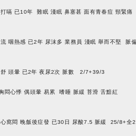
酸 打嗝 已10年 難眠 淺眠 鼻塞甚 面有青春痘 頸緊痛
逆流 咽熱感 已2年 尿沫多 業務員 淺眠 舉而不堅 脈
舒 頭暈 已2年 夜尿2次 脈數 2/7+39/3
 胸悶心悸 偶頭暈 易累 嗜睡 脈緩 苔滑 舌黯紅
心窩悶 晚飯後症發 已30日 尿酸7.5 脈緩 25/8+全2